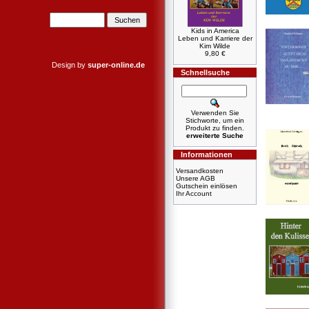
Kids in America
Leben und Karriere der
Kim Wilde
9,80 €
Design by
super-online.de
Schnellsuche
Verwenden Sie
Stichworte, um ein
Produkt zu finden.
erweiterte Suche
Informationen
Versandkosten
Unsere AGB
Gutschein einlösen
Ihr Account