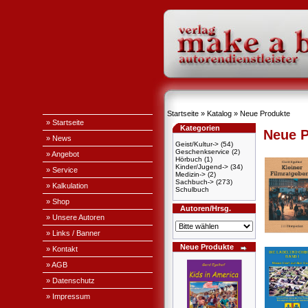
Startseite
»
Katalog
»
Neue Produkte
» Startseite
Kategorien
Neue P
» News
Geist/Kultur->
(54)
Geschenkservice
(2)
» Angebot
Hörbuch
(1)
Kinder/Jugend->
(34)
» Service
Medizin->
(2)
Sachbuch->
(273)
» Kalkulation
Schulbuch
» Shop
Autoren/Hrsg.
» Unsere Autoren
» Links / Banner
Neue Produkte
» Kontakt
» AGB
» Datenschutz
» Impressum