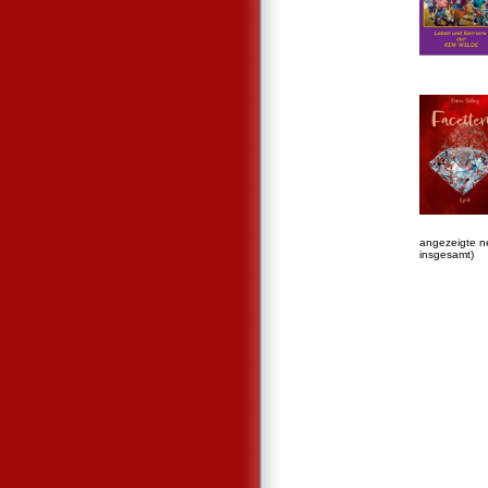
angezeigte n
insgesamt)