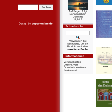
Auf Regen folgt
Sonnenschein
Gedichte
11,80 €
Design by
super-online.de
Schnellsuche
Verwenden Sie
Stichworte, um ein
Produkt zu finden.
erweiterte Suche
Informationen
Versandkosten
Unsere AGB
Gutschein einlösen
Ihr Account