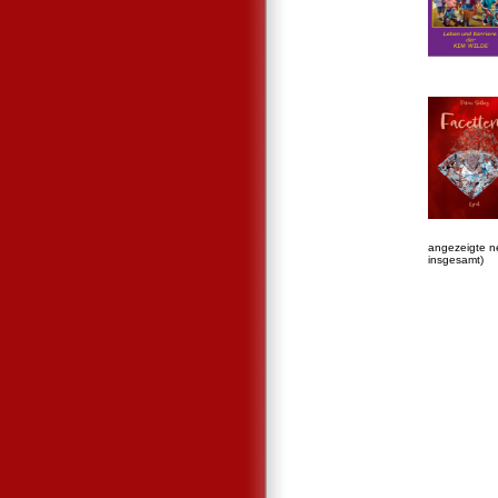
angezeigte n
insgesamt)