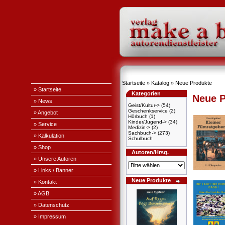
Startseite
»
Katalog
»
Neue Produkte
» Startseite
Kategorien
Neue P
» News
Geist/Kultur->
(54)
Geschenkservice
(2)
» Angebot
Hörbuch
(1)
Kinder/Jugend->
(34)
» Service
Medizin->
(2)
Sachbuch->
(273)
» Kalkulation
Schulbuch
» Shop
Autoren/Hrsg.
» Unsere Autoren
» Links / Banner
Neue Produkte
» Kontakt
» AGB
» Datenschutz
» Impressum