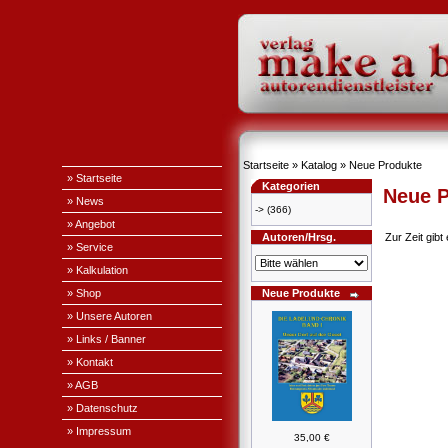
Startseite
»
Katalog
»
Neue Produkte
» Startseite
Kategorien
Neue P
» News
->
(366)
» Angebot
Autoren/Hrsg.
Zur Zeit gib
» Service
» Kalkulation
» Shop
Neue Produkte
» Unsere Autoren
» Links / Banner
» Kontakt
» AGB
» Datenschutz
» Impressum
35,00 €