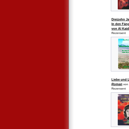
Dreizehn J
In den Fän
von Al Kai
Rezensent
Liebe und 
Roman
von 
Rezensent