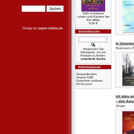
Kids in America
Leben und Karriere der
Kim Wilde
9,80 €
Design by
super-online.de
Schnellsuche
In Unverge
Rezensent (T
Verwenden Sie
Stichworte, um ein
Produkt zu finden.
erweiterte Suche
Informationen
Versandkosten
Unsere AGB
Gutschein einlösen
Ihr Account
Ich lebte mi
~ eine Auto
Jüngel