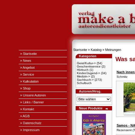
Startseite
»
Katalog
»
Meinungen
» Startseite
Kategorien
Was sa
» News
Geist/Kultur->
(54)
Geschenkservice
(2)
» Angebot
Hörbuch
(1)
Nach innen
Kinder/Jugend->
(34)
» Service
Medizin->
(2)
Schmitz
Sachbuch->
(273)
» Kalkulation
Schulbuch
» Shop
Autoren/Hrsg.
» Unsere Autoren
» Links / Banner
Neue Produkte
» Kontakt
» AGB
» Datenschutz
Samos - N
» Impressum
Rezensent (T