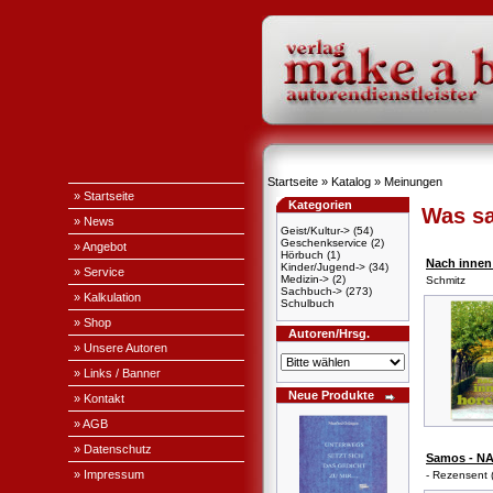
Startseite
»
Katalog
»
Meinungen
» Startseite
Kategorien
Was sa
» News
Geist/Kultur->
(54)
Geschenkservice
(2)
» Angebot
Hörbuch
(1)
Nach innen
Kinder/Jugend->
(34)
» Service
Medizin->
(2)
Schmitz
Sachbuch->
(273)
» Kalkulation
Schulbuch
» Shop
Autoren/Hrsg.
» Unsere Autoren
» Links / Banner
Neue Produkte
» Kontakt
» AGB
» Datenschutz
Samos - N
» Impressum
- Rezensent 