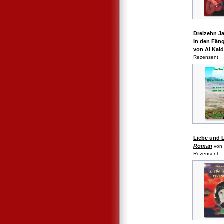
Dreizehn J
In den Fän
von Al Kai
Rezensent
Liebe und 
Roman
von 
Rezensent