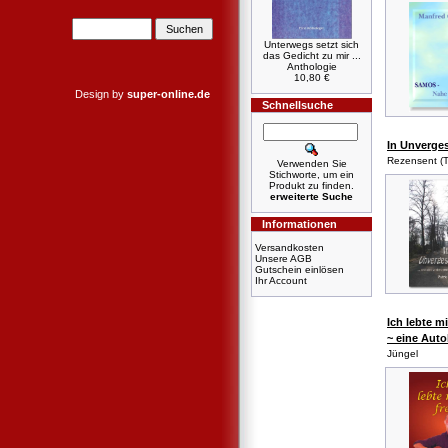
Unterwegs setzt sich
das Gedicht zu mir ...
Anthologie
10,80 €
Design by
super-online.de
Schnellsuche
In Unverge
Rezensent (T
Verwenden Sie
Stichworte, um ein
Produkt zu finden.
erweiterte Suche
Informationen
Versandkosten
Unsere AGB
Gutschein einlösen
Ihr Account
Ich lebte mi
~ eine Auto
Jüngel