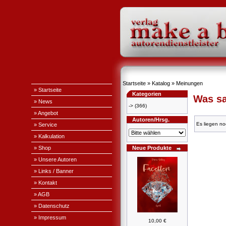
Startseite
»
Katalog
»
Meinungen
» Startseite
Kategorien
Was sa
» News
->
(366)
» Angebot
Autoren/Hrsg.
Es liegen no
» Service
» Kalkulation
» Shop
Neue Produkte
» Unsere Autoren
» Links / Banner
» Kontakt
» AGB
» Datenschutz
» Impressum
10,00 €