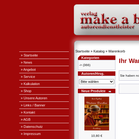
Startseite
»
Katalog
»
Warenkorb
» Startseite
Kategorien
Ihr Wa
» News
->
(366)
» Angebot
Autoren/Hrsg.
Sie haben no
» Service
» Kalkulation
» Shop
Neue Produkte
» Unsere Autoren
» Links / Banner
» Kontakt
» AGB
» Datenschutz
» Impressum
10,80 €