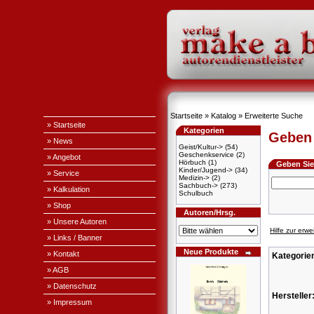
Startseite
»
Katalog
»
Erweiterte Suche
» Startseite
Kategorien
Geben 
» News
Geist/Kultur->
(54)
Geschenkservice
(2)
» Angebot
Hörbuch
(1)
Geben Sie 
Kinder/Jugend->
(34)
» Service
Medizin->
(2)
Sachbuch->
(273)
» Kalkulation
Schulbuch
» Shop
Autoren/Hrsg.
» Unsere Autoren
Hilfe zur erw
» Links / Banner
Neue Produkte
» Kontakt
Kategorie
» AGB
» Datenschutz
Hersteller
» Impressum