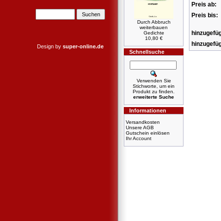
Preis ab:
Preis bis:
Durch Abbruch
weiterbauen
hinzugefüg
Gedichte
10,80 €
hinzugefüg
Design by
super-online.de
Schnellsuche
Verwenden Sie
Stichworte, um ein
Produkt zu finden.
erweiterte Suche
Informationen
Versandkosten
Unsere AGB
Gutschein einlösen
Ihr Account