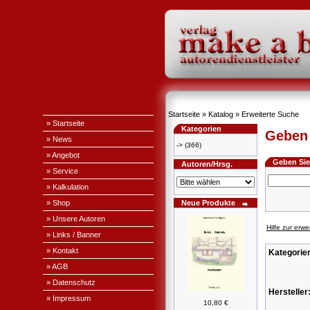
Startseite
»
Katalog
»
Erweiterte Suche
» Startseite
Kategorien
Geben 
» News
->
(366)
» Angebot
Geben Sie 
Autoren/Hrsg.
» Service
» Kalkulation
» Shop
Neue Produkte
» Unsere Autoren
Hilfe zur erw
» Links / Banner
» Kontakt
Kategorie
» AGB
» Datenschutz
Hersteller
» Impressum
10,80 €