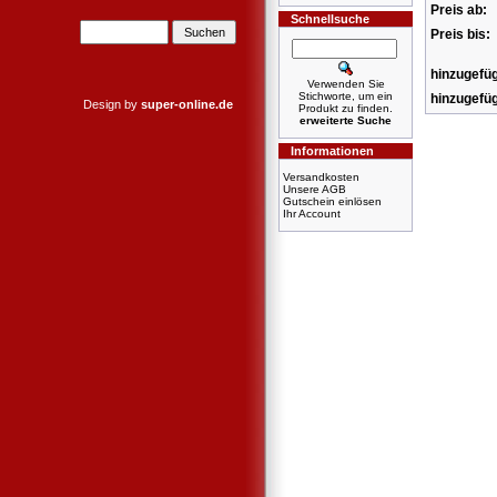
Preis ab:
Schnellsuche
Preis bis:
hinzugefüg
Verwenden Sie
Stichworte, um ein
hinzugefüg
Design by
super-online.de
Produkt zu finden.
erweiterte Suche
Informationen
Versandkosten
Unsere AGB
Gutschein einlösen
Ihr Account