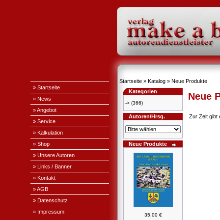
Startseite
»
Katalog
»
Neue Produkte
» Startseite
Kategorien
Neue P
» News
->
(366)
» Angebot
Autoren/Hrsg.
Zur Zeit gib
» Service
» Kalkulation
» Shop
Neue Produkte
» Unsere Autoren
» Links / Banner
» Kontakt
» AGB
» Datenschutz
» Impressum
35,00 €