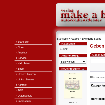
Startseite
»
Katalog
»
Erweiterte Suche
» Startseite
Kategorien
Geben 
» News
->
(366)
» Angebot
Geben Sie 
Autoren/Hrsg.
» Service
» Kalkulation
» Shop
Neue Produkte
» Unsere Autoren
Hilfe zur erw
» Links / Banner
» Kontakt
Kategorie
» AGB
» Datenschutz
Hersteller
» Impressum
10,80 €