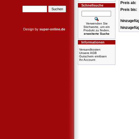
Preis ab:
Schnellsuche
Preis bis:
hinzugefüg
Verwenden Sie
Stichworte, um ein
hinzugefüg
Design by
super-online.de
Produkt zu finden.
erweiterte Suche
Informationen
Versandkosten
Unsere AGB
Gutschein einlösen
Ihr Account