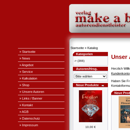
Startseite
»
Katalog
» Startseite
Kategorien
Unser
» News
->
(366)
» Angebot
Herzlich Wi
Autoren/Hrsg.
» Service
Kundenkonto
» Kalkulation
Haben Sie Fr
» Shop
Neue Produkte
Kontaktformul
» Unsere Autoren
Neue Prod
» Links / Banner
» Kontakt
» AGB
» Datenschutz
» Impressum
10,00 €