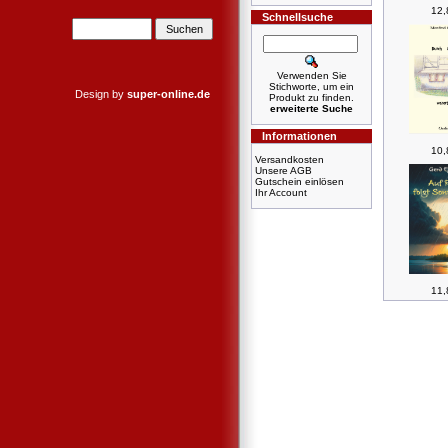
12,
Schnellsuche
Verwenden Sie
Stichworte, um ein
Design by
super-online.de
Produkt zu finden.
erweiterte Suche
Informationen
10,
Versandkosten
Unsere AGB
Gutschein einlösen
Ihr Account
11,