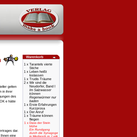
Warenkorb
n
1 x
Tarantels vierte
Stiche
1 x
Leben heißt
loslassen
1 x
Trudis Träume
2 x
Wir sind die
Neudorfer, Band I
ller gelten
Im Salzwasser
 in ihrer
können
ngungen des
Regenwürmer nur
baden
OK e hätte
1 x
Erste Erfahrungen
Kurzprosa
1 x
Der Anruf
1 x
Träume können
fliegen
1 x
Dass der Stein
blühe
Ein Rundgang
ertrages dar.
durch die Synagoge
 Ihnen eine
in Mediasch m. Lyrik