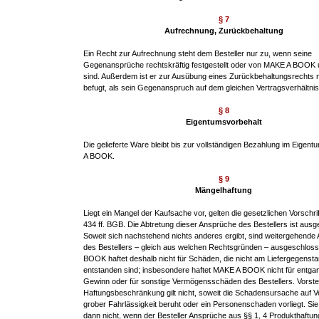
§ 7
Aufrechnung, Zurückbehaltung
Ein Recht zur Aufrechnung steht dem Besteller nur zu, wenn seine
Gegenansprüche rechtskräftig festgestellt oder von MAKE A BOOK u
sind. Außerdem ist er zur Ausübung eines Zurückbehaltungsrechts n
befugt, als sein Gegenanspruch auf dem gleichen Vertragsverhältnis
§ 8
Eigentumsvorbehalt
Die gelieferte Ware bleibt bis zur vollständigen Bezahlung im Eige
A BOOK.
§ 9
Mängelhaftung
Liegt ein Mangel der Kaufsache vor, gelten die gesetzlichen Vorschri
434 ff. BGB. Die Abtretung dieser Ansprüche des Bestellers ist aus
Soweit sich nachstehend nichts anderes ergibt, sind weitergehende
des Bestellers – gleich aus welchen Rechtsgründen – ausgeschlos
BOOK haftet deshalb nicht für Schäden, die nicht am Liefergegensta
entstanden sind; insbesondere haftet MAKE A BOOK nicht für entg
Gewinn oder für sonstige Vermögensschäden des Bestellers. Vorst
Haftungsbeschränkung gilt nicht, soweit die Schadensursache auf V
grober Fahrlässigkeit beruht oder ein Personenschaden vorliegt. Sie g
dann nicht, wenn der Besteller Ansprüche aus §§ 1, 4 Produkthaftu