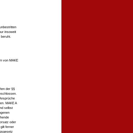
nbestritten
ur insoweit
 beruht.
ntum von MAKE
ften der §§
geschlossen.
 Ansprüche
sen. MAKE A
nd selbst
angenen
ehende
orsatz oder
ilt ferner
ngsgesetz