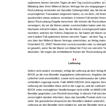
spätestens binnen vierzehn Tagen ab dem Tag zurückzuzahlen, an 
Mitteilung über Ihren Widerruf dieses Vertrags bei uns eingegangen i
Rückzahlung verwenden wir dasselbe Zahlungsmittel, das Sie bei de
ursprünglichen Transaktion eingesetzt haben, es sei denn, mit Ihne
ausdrücklich etwas anderes vereinbart; in keinem Fall werden Ihne
dieser Rückzahlung Entgelte berechnet. Wir können die Rückzahlun
verweigern, bis wir die Waren wieder zurückerhalten haben oder bis
Nachweis erbracht haben, dass Sie die Waren zurückgesandt haben
nachdem, welches der frühere Zeitpunkt ist. Sie haben die Waren un
und in jedem Fall spätestens binnen vierzehn Tagen - ab dem Tag, 
uns über den Widerruf dieses Vertrags unterrichten, an Verlag make
Osterdeich 52, 25927 Neukirchen zurückzusenden oder zu übergebe
ist gewahrt, wenn Sie die Waren vor Ablauf der Frist von vierzehn T
absenden. Sie tragen die unmittelbaren Kosten der Rücksendung de
§ 4
Lieferung
Sofern nicht anders vereinbart, erfolgt die Lieferung ab dem Verlag
BOOK an die vom Besteller angegebene Lieferadresse. Angaben übe
Lieferfrist sind unverbindlich, soweit nicht ausnahmsweise der Liefer
verbindlich zugesagt wurde. Falls MAKE A BOOK ohne eigenes Vers
Lieferung der bestellten Ware nicht in der Lage ist, weil der Liefera
BOOK seine vertraglichen Verpflichtungen nicht erfüllt, ist MAKE A
Besteller gegenüber zum Rücktritt berechtigt. In diesem Fall wird der
unverzüglich darüber informiert, dass das bestellte Produkt nicht zu
steht. Die gesetzlichen Ansprüche des Bestellers bleiben unberührt.
Lieferung an den Besteller nicht möglich ist, weil der Besteller nicht 