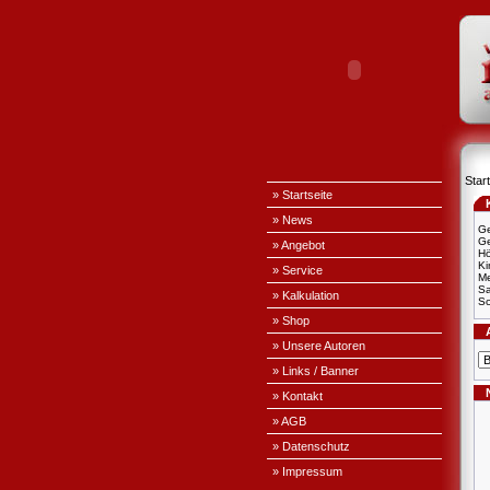
Start
» Startseite
» News
Ge
Ge
» Angebot
H
Ki
» Service
Me
S
» Kalkulation
Sc
» Shop
» Unsere Autoren
» Links / Banner
» Kontakt
» AGB
» Datenschutz
» Impressum