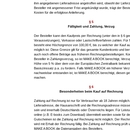
ihm angegebenen Lieferadresse angetroffen wird, obwohl der Liefer
Besteller mit angemessener Frist angekündigt wurde, trägt der Bestel
Kosten für die erfolglose Anlieferung.
§ 5
Fälligkeit und Zahlung, Verzug
Der Besteller kann den Kaufpreis per Rechnung (unter den in § 6 g
Voraussetzungen), Vorkasse oder Lastschriftverfahren zahlen. Fü
besteht eine Höchstgrenze von 100,00 €, bis zu welcher der Kauf 
möglich ist. Diese Grenze gilt für das gesamte Kundenkonto und ber
auch noch offene Beträge aus früheren Rechnungsbestellungen. K
Besteller in Zahlungsverzug, so ist MAKE A BOOK berechtigt, Verzu
Höhe von 5 % über dem von der Europäischen Zentralbank bekann
Basiszinssatz p.a. zu fordern. Falls MAKE A BOOK ein höherer Ve
nachweisbar entstanden ist, ist MAKE A BOOK berechtigt, diesen ge
machen.
§ 6
Besonderheiten beim Kauf auf Rechnung
Zahlung auf Rechnung ist nur für Verbraucher ab 18 Jahren möglich.
Lieferadresse, die Hausanschrift und die Rechnungsadresse müsse
sein und innerhalb Deutschlands oder Österreichs liegen. Für Leistu
online (z.B. E-books zum Download) übermittelt werden sowie für d
Gutscheinen ist die Zahlung auf Rechnung nicht möglich. Der Rech
wird mit Erhalt der Rechnung fällig. Bei Zahlung auf Rechnung prüft 
MAKE A BOOK die Datenangaben des Bestellers.