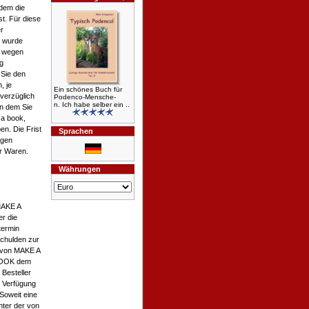
dem die
st. Für diese
r
n wurde
n wegen
g
 Sie den
, je
Ein schönes Buch für
verzüglich
Podenco-Mensche-
n. Ich habe selber ein ..
an dem Sie
 a book,
n. Die Frist
Sprachen
agen
r Waren.
Währungen
 MAKE A
r die
termin
chulden zur
nt von MAKE A
 BOOK dem
 Besteller
r Verfügung
 Soweit eine
unter der von