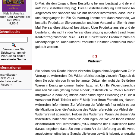
E-Mail, die den Eingang Ihrer Bestellung bei uns bestätigt und deren 
aufführt (Bestellbestätigung). Diese Bestellbestätigung stellt keine 
Angebotes dar, sondern soll Sie nur darüber informieren, dass Ihre B
Kids in America
eben und Karriere der
uns eingegangen ist. Ein Kaufvertrag kommt erst dann zustande, we
Kim Wilde
bestellte Produkt an Sie versenden und den Versand an Sie mit einer
9,80 €
Mail (Versandbestätigung) bestätigen. Über Produkte aus ein und de
Schnellsuche
Bestellung, die nicht in der Versandbestätigung aufgeführt sind, kom
Kaufvertrag zustande. MAKE A BOOK bietet keine Produkte zum Ka
Minderjährige an. Auch unsere Produkte für Kinder können nur von
gekauft werden.
Verwenden Sie
Stichworte, um ein
Produkt zu finden.
§ 3
erweiterte Suche
Widerruf
Informationen
Sie haben das Recht, binnen vierzehn Tagen ohne Angabe von Grü
rsandkosten
Vertrag zu widerrufen. Die Widerrufsfrist beträgt vierzehn Tage ab 
nsere AGB
dem Sie oder ein von Ihnen benannter Dritter, der nicht der Beförderer
tschein einlösen
r Account
Waren in Besitz genommen haben bzw. hat. Um Ihr Widerrufsrecht 
müssen Sie uns (Verlag make a book, Osterdeich 52, 25927 Neukirc
mb@make-a-book.de) mittels einer eindeutigen Erklärung (z.B. ein m
versandter Brief, Telefax oder E-Mail) über Ihren Entschluss, diesen
widerrufen, informieren. Zur Wahrung der Widerrufsfrist reicht es au
die Mitteilung über die Ausübung des Widerrufsrechts vor Ablauf der
Widerrufsfrist absenden. Folgen des Widerrufs: Wenn Sie diesen Ver
widerrufen, haben wir Ihnen alle Zahlungen, die wir von Ihnen erhalt
einschließlich der Lieferposten (mit Ausnahme der zusätzlichen Kost
daraus ergeben, dass Sie eine andere Art der Lieferung als die von 
angebotene, günstigste Standardlieferung gewählt haben), unverzüg