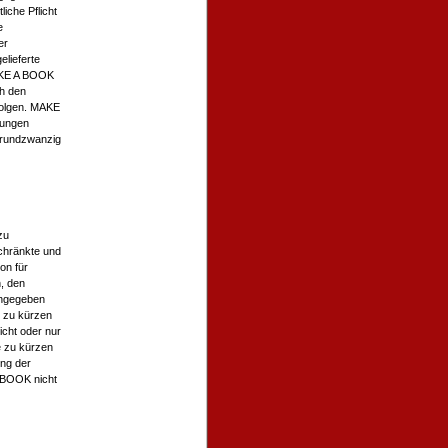
iche Pflicht
e
er
elieferte
AKE A BOOK
h den
folgen. MAKE
zungen
erundzwanzig
zu
chränkte und
on für
, den
angegeben
e zu kürzen
cht oder nur
e zu kürzen
ng der
A BOOK nicht