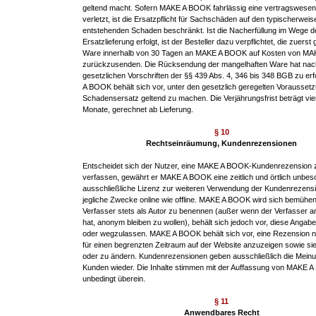
geltend macht. Sofern MAKE A BOOK fahrlässig eine vertragswesentl
verletzt, ist die Ersatzpflicht für Sachschäden auf den typischerweis
entstehenden Schaden beschränkt. Ist die Nacherfüllung im Wege d
Ersatzlieferung erfolgt, ist der Besteller dazu verpflichtet, die zuerst g
Ware innerhalb von 30 Tagen an MAKE A BOOK auf Kosten von M
zurückzusenden. Die Rücksendung der mangelhaften Ware hat nac
gesetzlichen Vorschriften der §§ 439 Abs. 4, 346 bis 348 BGB zu er
A BOOK behält sich vor, unter den gesetzlich geregelten Vorausset
Schadensersatz geltend zu machen. Die Verjährungsfrist beträgt vi
Monate, gerechnet ab Lieferung.
§ 10
Rechtseinräumung, Kundenrezensionen
Entscheidet sich der Nutzer, eine MAKE A BOOK-Kundenrezension 
verfassen, gewährt er MAKE A BOOK eine zeitlich und örtlich unbes
ausschließliche Lizenz zur weiteren Verwendung der Kundenrezensi
jegliche Zwecke online wie offline. MAKE A BOOK wird sich bemühen
Verfasser stets als Autor zu benennen (außer wenn der Verfasser 
hat, anonym bleiben zu wollen), behält sich jedoch vor, diese Angab
oder wegzulassen. MAKE A BOOK behält sich vor, eine Rezension ni
für einen begrenzten Zeitraum auf der Website anzuzeigen sowie si
oder zu ändern. Kundenrezensionen geben ausschließlich die Meinu
Kunden wieder. Die Inhalte stimmen mit der Auffassung von MAKE 
unbedingt überein.
§ 11
Anwendbares Recht