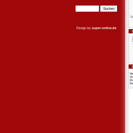
L
Design by
super-online.de
Ve
U
Gu
Ih