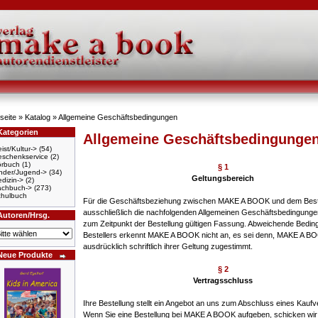
seite
»
Katalog
»
Allgemeine Geschäftsbedingungen
Kategorien
Allgemeine Geschäftsbedingunge
ist/Kultur->
(54)
schenkservice
(2)
örbuch
(1)
§ 1
nder/Jugend->
(34)
Geltungsbereich
dizin->
(2)
achbuch->
(273)
hulbuch
Für die Geschäftsbeziehung zwischen MAKE A BOOK und dem Beste
ausschließlich die nachfolgenden Allgemeinen Geschäftsbedingungen
Autoren/Hrsg.
zum Zeitpunkt der Bestellung gültigen Fassung. Abweichende Bedi
Bestellers erkennt MAKE A BOOK nicht an, es sei denn, MAKE A BO
ausdrücklich schriftlich ihrer Geltung zugestimmt.
Neue Produkte
§ 2
Vertragsschluss
Ihre Bestellung stellt ein Angebot an uns zum Abschluss eines Kaufv
Wenn Sie eine Bestellung bei MAKE A BOOK aufgeben, schicken wir