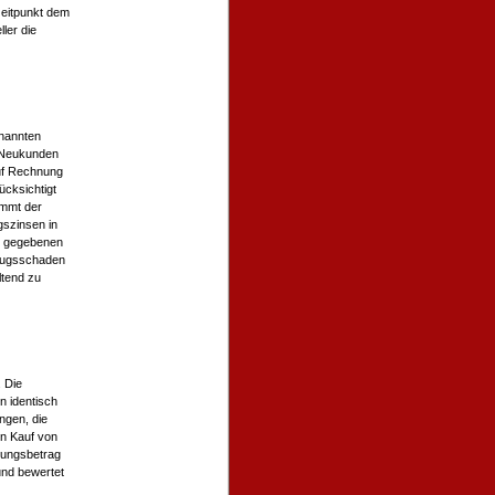
zeitpunkt dem
ler die
enannten
r Neukunden
auf Rechnung
ücksichtigt
ommt der
gszinsen in
t gegebenen
rzugsschaden
ltend zu
 Die
n identisch
ngen, die
en Kauf von
nungsbetrag
und bewertet