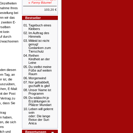
v. Fanny Bäumel
Einzelheiten
Annahme Ihres
103,20 €
estellung bei
nn wir das
Bestseller
 zweiten E-
01.
Tagebuch eines
rselben
Kleibers
mt kein
02.
Im Auftrag des
uf durch
Himmels
03.
Mitleid ist nicht
 Erwachsenen
genug!
Gedanken zum
Tierschutz
04.
Rethen
Kindheit an der
Leine
05.
Du stellst meine
nden diesen
Füße auf weiten
Raum
dem Tag, an
06.
Morgenwind
 ist, die
07.
Nor gebabbelt,
auszuüben,
gschafft is glei!
hen, E-Mail:
08.
Unser Name ist
it der Post
Programm
09.
Du wääscht jo
 Vertrag zu
Erzählungen in
s, dass Sie
Pfälzer Mundart
10.
Leben will gelernt
trag
sein
oder: Die lange
en haben,
Reise der Suri
en, die sich
Anica
uns
lich und
Bewertungen