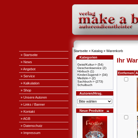
Startseite
»
Katalog
»
Warenkorb
» Startseite
Kategorien
Ihr War
» News
Geist/Kultur->
(54)
Geschenkservice
(2)
» Angebot
Hörbuch
(1)
Entfernen
A
Kinder/Jugend->
(34)
» Service
Medizin->
(2)
Sachbuch->
(273)
» Kalkulation
Schulbuch
» Shop
Autoren/Hrsg.
» Unsere Autoren
» Links / Banner
Neue Produkte
» Kontakt
» AGB
» Datenschutz
» Impressum