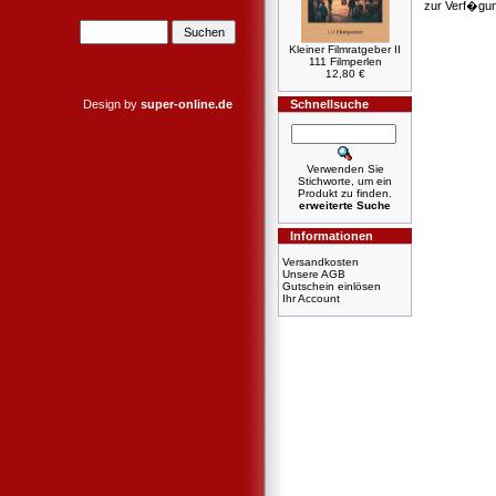
zur Verf�gu
Kleiner Filmratgeber II
111 Filmperlen
12,80 €
Design by
super-online.de
Schnellsuche
Verwenden Sie
Stichworte, um ein
Produkt zu finden.
erweiterte Suche
Informationen
Versandkosten
Unsere AGB
Gutschein einlösen
Ihr Account