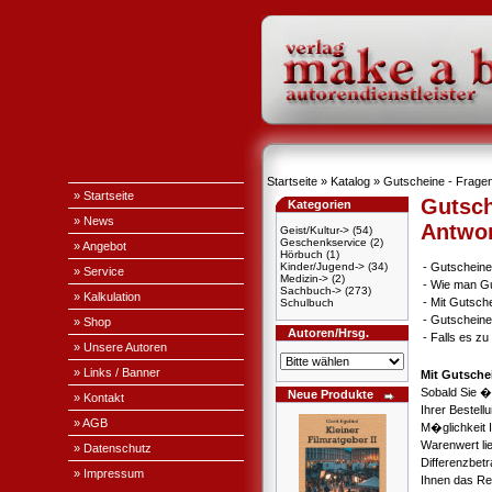
Startseite
»
Katalog
» Gutscheine - Fragen
» Startseite
Gutsch
Kategorien
» News
Antwo
Geist/Kultur->
(54)
Geschenkservice
(2)
» Angebot
Hörbuch
(1)
Kinder/Jugend->
(34)
-
Gutscheine
» Service
Medizin->
(2)
-
Wie man Gu
Sachbuch->
(273)
» Kalkulation
-
Mit Gutsch
Schulbuch
-
Gutscheine
» Shop
Autoren/Hrsg.
-
Falls es z
» Unsere Autoren
» Links / Banner
Mit Gutsche
Sobald Sie �
Neue Produkte
» Kontakt
Ihrer Bestel
» AGB
M�glichkeit 
Warenwert li
» Datenschutz
Differenzbet
» Impressum
Ihnen das Re