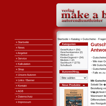
Startseite
»
Katalog
» Gutscheine - Fragen
» Startseite
Gutsch
Kategorien
» News
Antwo
Geist/Kultur->
(54)
Geschenkservice
(2)
» Angebot
Hörbuch
(1)
Kinder/Jugend->
(34)
-
Gutscheine
» Service
Medizin->
(2)
-
Wie man Gu
Sachbuch->
(273)
» Kalkulation
-
Mit Gutsch
Schulbuch
-
Gutscheine
» Shop
Autoren/Hrsg.
-
Falls es z
» Unsere Autoren
» Links / Banner
Mit Gutsche
Sobald Sie �
Neue Produkte
» Kontakt
Bestellung v
» AGB
M�glichkeit 
Warenwert li
» Datenschutz
Differenzbet
» Impressum
das Restguth