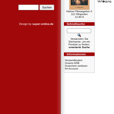
Verf�gung.
Kleiner Filmratgeber II
111 Filmperlen
12,80 €
Design by
super-online.de
Schnellsuche
Verwenden Sie
Stichworte, um ein
Produkt zu finden.
erweiterte Suche
Informationen
Versandkosten
Unsere AGB
Gutschein einlösen
Ihr Account