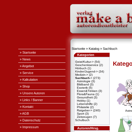
Startseite
»
Katalog
»
Sachbuch
» Startseite
Kategorien
» News
Geist/Kultur->
(54)
Katego
Geschenkservice
(2)
» Angebot
Hörbuch
(1)
Kinder/Jugend->
(34)
» Service
Medizin->
(2)
Sachbuch
->
(273)
» Kalkulation
Astrologie
(3)
Bildband
(3)
» Shop
Esoterik
(5)
Essen&Trinken
(3)
» Unsere Autoren
Flora&Fauna
(1)
Gesundheit
(3)
» Links / Banner
Hobby
(1)
Lebenshilfe
(2)
» Kontakt
Philatelie
(2)
Ratgeber->
(240)
Astro
» AGB
Sport
(3)
Zeitzeugen
(7)
» Datenschutz
Schulbuch
» Impressum
Autoren/Hrsg.