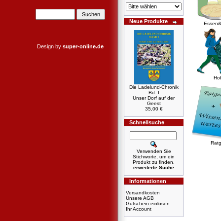
Neue Produkte
Essen&
Design by
super-online.de
Ho
Die Ladelund-Chronik
Bd. I
Unser Dorf auf der
Geest
35,00 €
Schnellsuche
Ratg
Verwenden Sie
Stichworte, um ein
Produkt zu finden.
erweiterte Suche
Informationen
Versandkosten
Unsere AGB
Gutschein einlösen
Ihr Account