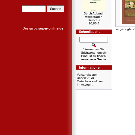
Durch Abbruch
weiterbauen
Gedichte
10,80 €
Design by
super-online.de
angezeigte P
Schnellsuche
Verwenden Sie
Stichworte, um ein
Produkt zu finden.
erweiterte Suche
Informationen
Versandkosten
Unsere AGB
Gutschein einlösen
Ihr Account