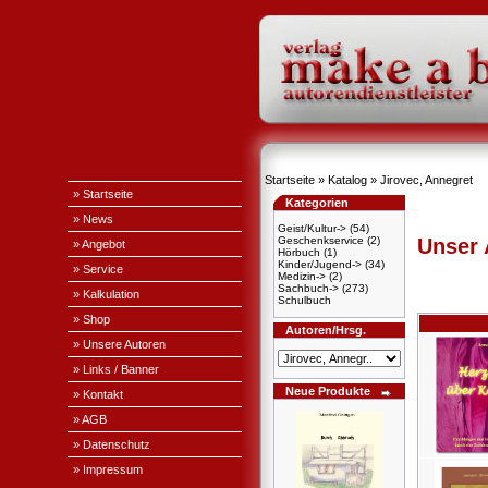
Startseite
»
Katalog
»
Jirovec, Annegret
» Startseite
Kategorien
» News
Geist/Kultur->
(54)
Geschenkservice
(2)
Unser
» Angebot
Hörbuch
(1)
Kinder/Jugend->
(34)
» Service
Medizin->
(2)
Sachbuch->
(273)
» Kalkulation
Schulbuch
» Shop
Autoren/Hrsg.
» Unsere Autoren
» Links / Banner
Neue Produkte
» Kontakt
» AGB
» Datenschutz
» Impressum