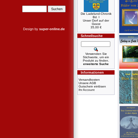
Die Ladelund-Chronik
Bd. I
Unser Dorf auf der
Geest
35,00 €
Design by
super-online.de
Schnellsuche
Verwenden Sie
Stichworte, um ein
Produkt zu finden.
erweiterte Suche
Informationen
Versandkosten
Unsere AGB
Gutschein einlösen
Ihr Account