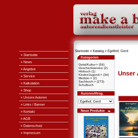
Startseite
»
Katalog
»
Egelhof, Gerd
» Startseite
Kategorien
» News
Geist/Kultur->
(54)
Geschenkservice
(2)
» Angebot
Hörbuch
(1)
Unser
Kinder/Jugend->
(34)
» Service
Medizin->
(2)
Sachbuch->
(273)
» Kalkulation
Schulbuch
» Shop
Autoren/Hrsg.
» Unsere Autoren
» Links / Banner
Neue Produkte
» Kontakt
» AGB
» Datenschutz
» Impressum