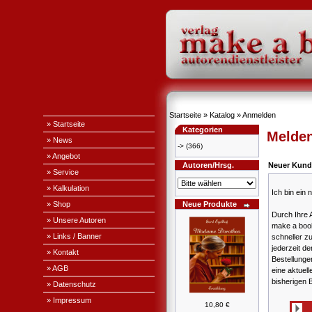
Startseite
»
Katalog
»
Anmelden
» Startseite
Kategorien
Melden
» News
->
(366)
» Angebot
Autoren/Hrsg.
Neuer Kund
» Service
» Kalkulation
Ich bin ein
» Shop
Neue Produkte
Durch Ihre 
» Unsere Autoren
make a book
» Links / Banner
schneller z
jederzeit de
» Kontakt
Bestellung
» AGB
eine aktuell
bisherigen 
» Datenschutz
» Impressum
10,80 €