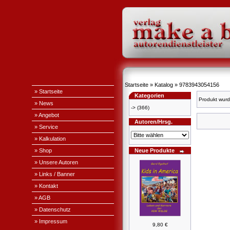
Startseite
»
Katalog
»
9783943054156
» Startseite
Kategorien
Produkt wurd
» News
->
(366)
» Angebot
Autoren/Hrsg.
» Service
» Kalkulation
» Shop
Neue Produkte
» Unsere Autoren
» Links / Banner
» Kontakt
» AGB
» Datenschutz
» Impressum
9,80 €