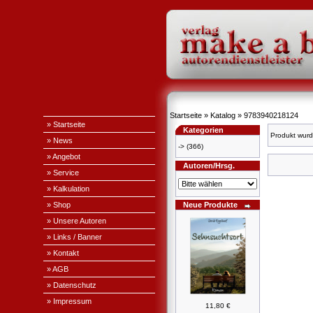
Startseite
»
Katalog
»
9783940218124
» Startseite
Kategorien
Produkt wurd
» News
->
(366)
» Angebot
Autoren/Hrsg.
» Service
» Kalkulation
» Shop
Neue Produkte
» Unsere Autoren
» Links / Banner
» Kontakt
» AGB
» Datenschutz
» Impressum
11,80 €