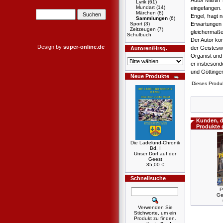
Autor Martin 
Lyrik
(61)
Mundart
(14)
eingefangen. 
Märchen
(8)
Engel, fragt 
Sammlungen
(6)
Sport
(3)
Erwartungen a
Zeitzeugen
(7)
gleichermaße
Schulbuch
Der Autor ko
Design by
super-online.de
der Geistesw
Autoren/Hrsg.
Organist und 
er insbesond
und Göttinge
Neue Produkte
Dieses Produ
Kunden, d
Produkte 
Die Ladelund-Chronik
Bd. I
Unser Dorf auf der
Geest
35,00 €
Schnellsuche
P
Ge
Verwenden Sie
Stichworte, um ein
Produkt zu finden.