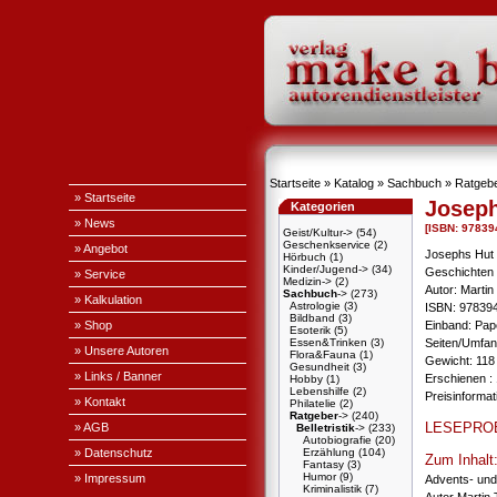
Startseite
»
Katalog
»
Sachbuch
»
Ratgeb
» Startseite
Joseph
Kategorien
» News
[ISBN: 9783
Geist/Kultur->
(54)
Geschenkservice
(2)
» Angebot
Josephs Hut 
Hörbuch
(1)
Kinder/Jugend->
(34)
Geschichten 
» Service
Medizin->
(2)
Autor: Martin
Sachbuch
->
(273)
» Kalkulation
Astrologie
(3)
ISBN: 97839
Bildband
(3)
» Shop
Einband: Pa
Esoterik
(5)
Essen&Trinken
(3)
Seiten/Umfang
» Unsere Autoren
Flora&Fauna
(1)
Gewicht: 118
Gesundheit
(3)
» Links / Banner
Erschienen : 
Hobby
(1)
Lebenshilfe
(2)
Preisinforma
» Kontakt
Philatelie
(2)
Ratgeber
->
(240)
LESEPRO
» AGB
Belletristik
->
(233)
Autobiografie
(20)
» Datenschutz
Erzählung
(104)
Zum Inhalt
Fantasy
(3)
Humor
(9)
» Impressum
Advents- und
Kriminalistik
(7)