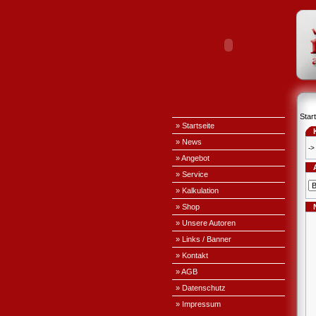
Start
» Startseite
» News
->
» Angebot
» Service
» Kalkulation
» Shop
» Unsere Autoren
» Links / Banner
» Kontakt
» AGB
» Datenschutz
» Impressum