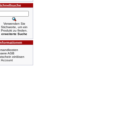
Schnellsuche
Verwenden Sie
Stichworte, um ein
Produkt zu finden.
erweiterte Suche
Informationen
rsandkosten
nsere AGB
tschein einlösen
r Account