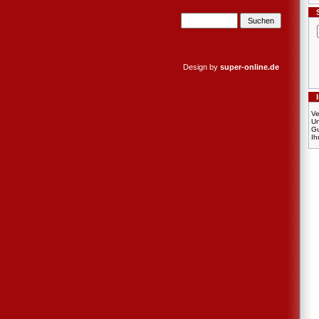
Design by
super-online.de
Ve
U
Gu
Ih