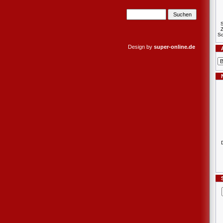
S
Sc
Design by
super-online.de