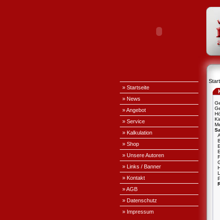
Start
» Startseite
» News
Ge
Ge
» Angebot
H
Ki
» Service
Me
S
» Kalkulation
A
» Shop
E
» Unsere Autoren
» Links / Banner
L
» Kontakt
P
» AGB
» Datenschutz
» Impressum