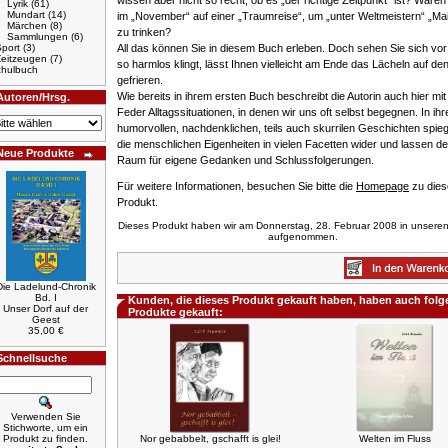
wissen aber nicht so recht, ob es „der richtige Zeitpunkt“ ist? Waren 
Lyrik
(61)
Mundart
(14)
im „November“ auf einer „Traumreise“, um „unter Weltmeistern“ „Ma
Märchen
(8)
zu trinken?
Sammlungen
(6)
port
(3)
All das können Sie in diesem Buch erleben. Doch sehen Sie sich vor
Zeitzeugen
(7)
so harmlos klingt, lässt Ihnen vielleicht am Ende das Lächeln auf de
hulbuch
gefrieren.
Wie bereits in ihrem ersten Buch beschreibt die Autorin auch hier mit
Autoren/Hrsg.
Feder Alltagssituationen, in denen wir uns oft selbst begegnen. In ihr
humorvollen, nachdenklichen, teils auch skurrilen Geschichten spieg
die menschlichen Eigenheiten in vielen Facetten wider und lassen d
Neue Produkte
Raum für eigene Gedanken und Schlussfolgerungen.
Für weitere Informationen, besuchen Sie bitte die
Homepage
zu die
Produkt.
Dieses Produkt haben wir am Donnerstag, 28. Februar 2008 in unsere
aufgenommen.
Die Ladelund-Chronik
Bd. I
Kunden, die dieses Produkt gekauft haben, haben auch fol
Unser Dorf auf der
Produkte gekauft:
Geest
35,00 €
Schnellsuche
Verwenden Sie
Stichworte, um ein
Produkt zu finden.
Nor gebabbelt, gschafft is glei!
Welten im Fluss