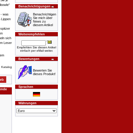
Sie je
ibowle“
Benachrichtigungen
Benachrichtigen
 - was
Sie mich über
n Lippen
News zu
diesem Artikel
 spitzer
en
Weiterempfehlen
eln sich
em Leser
Empfehlen Sie diesen Artikel
einfach per eMail weiter.
sem
Bewertungen
n Katalog
Bewerten Sie
dieses Produkt!
Sprachen
gende
Währungen