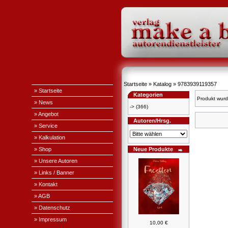
Startseite
»
Katalog
»
9783939119357
» Startseite
Kategorien
Produkt wurd
» News
->
(366)
» Angebot
Autoren/Hrsg.
» Service
» Kalkulation
» Shop
Neue Produkte
» Unsere Autoren
» Links / Banner
» Kontakt
» AGB
» Datenschutz
» Impressum
10,00 €