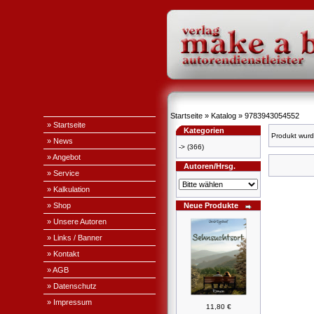
Startseite
»
Katalog
»
9783943054552
» Startseite
Kategorien
Produkt wurd
» News
->
(366)
» Angebot
Autoren/Hrsg.
» Service
» Kalkulation
» Shop
Neue Produkte
» Unsere Autoren
» Links / Banner
» Kontakt
» AGB
» Datenschutz
» Impressum
11,80 €