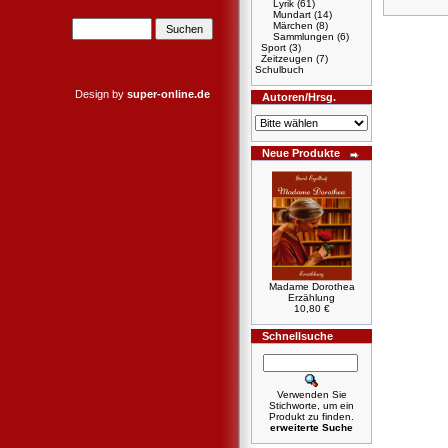
Lyrik
(61)
Mundart
(14)
Märchen
(8)
Sammlungen
(6)
Sport
(3)
Zeitzeugen
(7)
Schulbuch
Design by
super-online.de
Autoren/Hrsg.
Neue Produkte
Madame Dorothea
Erzählung
10,80 €
Schnellsuche
Verwenden Sie
Stichworte, um ein
Produkt zu finden.
erweiterte Suche