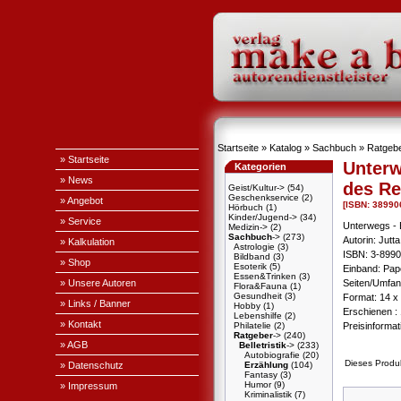
Startseite
»
Katalog
»
Sachbuch
»
Ratgeb
» Startseite
Unterw
Kategorien
» News
des Re
Geist/Kultur->
(54)
Geschenkservice
(2)
» Angebot
[ISBN: 38990
Hörbuch
(1)
Kinder/Jugend->
(34)
» Service
Unterwegs - 
Medizin->
(2)
Sachbuch
->
(273)
Autorin: Jutt
» Kalkulation
Astrologie
(3)
ISBN: 3-899
Bildband
(3)
» Shop
Esoterik
(5)
Einband: Pa
Essen&Trinken
(3)
» Unsere Autoren
Seiten/Umfang
Flora&Fauna
(1)
Gesundheit
(3)
Format: 14 x 
» Links / Banner
Hobby
(1)
Erschienen : 
Lebenshilfe
(2)
» Kontakt
Philatelie
(2)
Preisinforma
Ratgeber
->
(240)
» AGB
Belletristik
->
(233)
Autobiografie
(20)
Dieses Produ
» Datenschutz
Erzählung
(104)
Fantasy
(3)
Humor
(9)
» Impressum
Kriminalistik
(7)