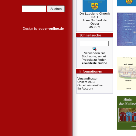
Die Ladelund-Chronik
Bd. I
Unser Dorf auf der
Geest
35,00 €
Design by
super-online.de
Schnellsuche
Verwenden Sie
Stichworte, um ein
Produkt zu finden.
erweiterte Suche
Informationen
Versandkosten
Unsere AGB
Gutschein einlösen
Ihr Account