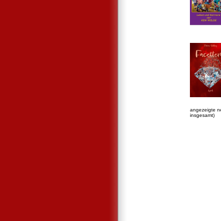
angezeigte n
insgesamt)