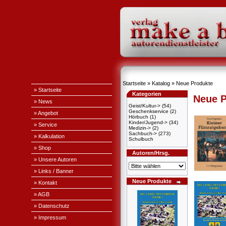
Startseite
»
Katalog
»
Neue Produkte
» Startseite
Kategorien
Neue P
» News
Geist/Kultur->
(54)
Geschenkservice
(2)
» Angebot
Hörbuch
(1)
Kinder/Jugend->
(34)
» Service
Medizin->
(2)
Sachbuch->
(273)
» Kalkulation
Schulbuch
» Shop
Autoren/Hrsg.
» Unsere Autoren
» Links / Banner
Neue Produkte
» Kontakt
» AGB
» Datenschutz
» Impressum