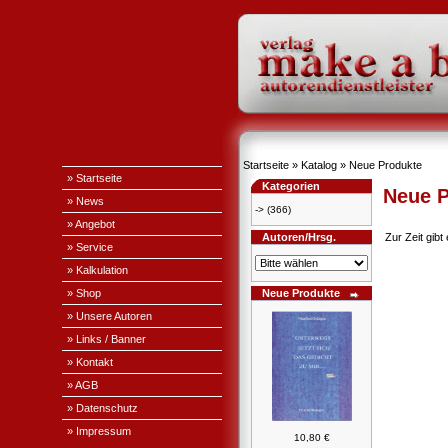
Startseite
»
Katalog
»
Neue Produkte
» Startseite
Kategorien
Neue P
» News
->
(366)
» Angebot
Autoren/Hrsg.
Zur Zeit gib
» Service
» Kalkulation
» Shop
Neue Produkte
» Unsere Autoren
» Links / Banner
» Kontakt
» AGB
» Datenschutz
» Impressum
10,80 €