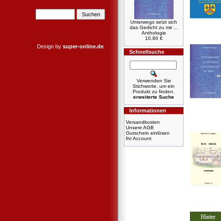
Unterwegs setzt sich
das Gedicht zu mir ...
Anthologie
10,80 €
Design by
super-online.de
Schnellsuche
Verwenden Sie
Stichworte, um ein
Produkt zu finden.
erweiterte Suche
Informationen
Versandkosten
Unsere AGB
Gutschein einlösen
Ihr Account