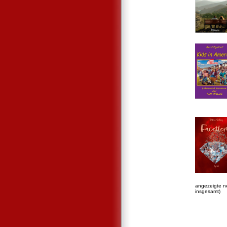
angezeigte n
insgesamt)