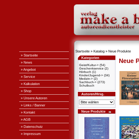
Startseite
»
Katalog
»
Neue Produkte
» Startseite
Kategorien
Neue P
» News
Geist/Kultur->
(54)
Geschenkservice
(2)
» Angebot
Hörbuch
(1)
Kinder/Jugend->
(34)
» Service
Medizin->
(2)
Sachbuch->
(273)
» Kalkulation
Schulbuch
» Shop
Autoren/Hrsg.
» Unsere Autoren
» Links / Banner
Neue Produkte
» Kontakt
» AGB
» Datenschutz
» Impressum