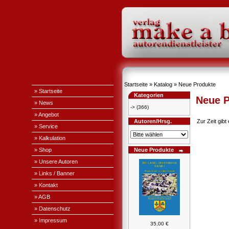
Startseite
»
Katalog
»
Neue Produkte
» Startseite
Kategorien
Neue P
» News
->
(366)
» Angebot
Autoren/Hrsg.
Zur Zeit gib
» Service
» Kalkulation
» Shop
Neue Produkte
» Unsere Autoren
» Links / Banner
» Kontakt
» AGB
» Datenschutz
» Impressum
35,00 €