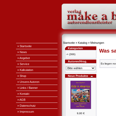
Startseite
»
Katalog
»
Meinungen
» Startseite
Kategorien
Was sa
» News
->
(366)
» Angebot
Autoren/Hrsg.
Es liegen no
» Service
» Kalkulation
» Shop
Neue Produkte
» Unsere Autoren
» Links / Banner
» Kontakt
» AGB
» Datenschutz
» Impressum
9,80 €