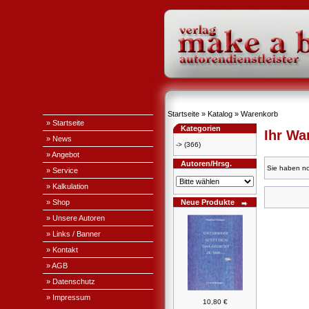
Startseite
»
Katalog
»
Warenkorb
» Startseite
Kategorien
Ihr Wa
» News
->
(366)
» Angebot
Autoren/Hrsg.
Sie haben no
» Service
» Kalkulation
» Shop
Neue Produkte
» Unsere Autoren
» Links / Banner
» Kontakt
» AGB
» Datenschutz
» Impressum
10,80 €