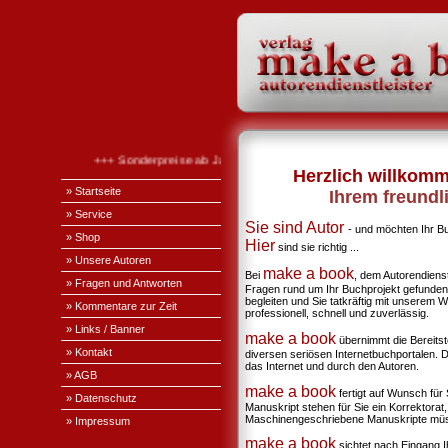
+++ Sonderpreise ab Januar 2026 +++
Herzlich willkom
» Startseite
Ihrem freundl
» Service
Sie sind Au
tor
- und möchten Ihr Bu
» Shop
Hier
sind sie richtig ...
» Unsere Autoren
make a book
Bei
, dem Autorendienst
» Fragen und Antworten
Fragen rund um Ihr Buchprojekt gefunden.
begleiten und Sie tatkräftig mit unserem 
» Kommentare zur Zeit
professionell, schnell und zuverlässig.
» Links / Banner
make a book
übernimmt die Bereitst
» Kontakt
diversen seriösen Internetbuchportalen. 
das Internet und durch den Autoren.
» AGB
make a book
fertigt auf Wunsch für 
» Datenschutz
Manuskript stehen für Sie ein Korrektorat
Maschinengeschriebene Manuskripte müsse
» Impressum
make a book
sichtet nach Eingang I