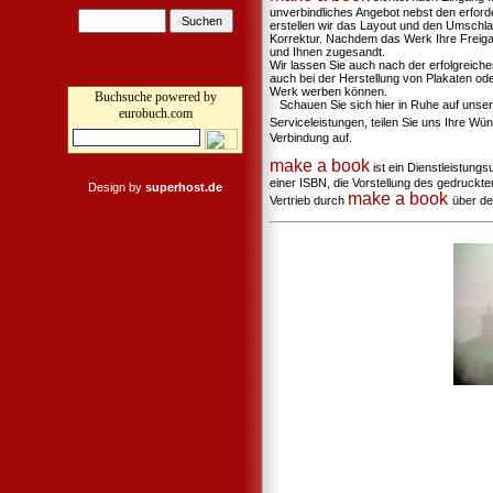
unverbindliches Angebot nebst den erfor
erstellen wir das Layout und den Umschlag
Korrektur. Nachdem das Werk Ihre Freigabe
und Ihnen zugesandt.
Wir lassen Sie auch nach der erfolgreichen
auch bei der Herstellung von Plakaten oder
Werk werben können.
Buchsuche powered by
Schauen Sie sich hier in Ruhe auf unsere
eurobuch.com
Serviceleistungen, teilen Sie uns Ihre W
Verbindung auf.
make a book
ist ein Dienstleistung
einer ISBN, die Vorstellung des gedruckt
Design by
superhost.de
make a book
Vertrieb durch
über de