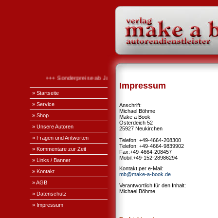
+++ Sonderpreise ab Januar 2026 +++
Impressum
» Startseite
» Service
Anschrift:
Michael Böhme
» Shop
Make a Book
Osterdeich 52
» Unsere Autoren
25927 Neukirchen
» Fragen und Antworten
Telefon: +49-
4664-208300
Telefon: +49-4664-9839902
» Kommentare zur Zeit
Fax:+49-4664-208457
Mobil:+49-
152-28986294
» Links / Banner
Kontakt per e-Mail:
» Kontakt
mb@make-a-book.de
» AGB
Verantwortlich für den Inhalt:
Michael Böhme
» Datenschutz
» Impressum