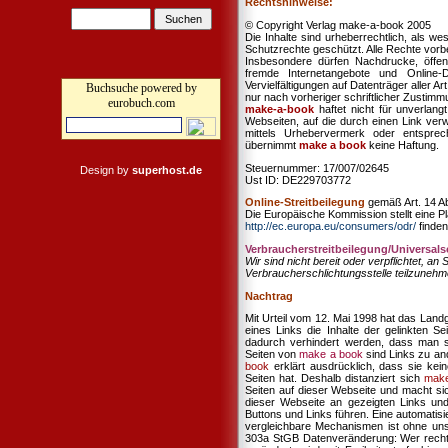
Rechtshinweise:
© Copyright Verlag make-a-book 2005
Die Inhalte sind urheberrechtlich, als w
Schutzrechte geschützt. Alle Rechte vorb
Insbesondere dürfen Nachdrucke, öffen
fremde Internetangebote und Online-
Vervielfältigungen auf Datenträger alle
Buchsuche powered by
nur nach vorheriger schriftlicher Zustim
eurobuch.com
make-a-book
haftet nicht für unverlangt
Webseiten, auf die durch einen Link verw
mittels Urhebervermerk oder entsprec
übernimmt
make a book
keine Haftung.
Steuernummer: 17/007/02645
Design by
superhost.de
Ust ID: DE229703772
Online-Streitbeilegung
gemäß Art. 14 
Die Europäische Kommission stellt eine Pla
http://ec.europa.eu/consumers/odr/
finden
Verbraucher­streit­beilegung/Universal­s
Wir sind nicht bereit oder verpflichtet, an
Verbraucherschlichtungsstelle teilzunehm
Nachtrag
Mit Urteil vom 12. Mai 1998 hat das Lan
eines Links die Inhalte der gelinkten S
dadurch verhindert werden, dass man sic
Seiten von
make a book
sind Links zu ande
book
erklärt ausdrücklich, dass sie keine
Seiten hat. Deshalb distanziert sich
make
Seiten auf dieser Webseite und macht sich
dieser Webseite an gezeigten Links und 
Buttons und Links führen. Eine automatis
vergleichbare Mechanismen ist ohne un
303a StGB Datenveränderung: Wer rechts