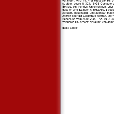
verändert, wird mit Freiheitsstrafe bis
strafbar. sowie § 303b StGB Computers
Betrieb, ein fremdes Unternehmen, oder 
dass er eine Tat nach § 303a Abs. 1 beg
zerstört, beschädigt, unbrauchbar macht
Jahren oder mit Geldstrafe bestraft. Der
Beschluss vom 25.08.2000 - Az. 19 U 2/
"virtuelles Hausrecht" einräumt, von de
make a book