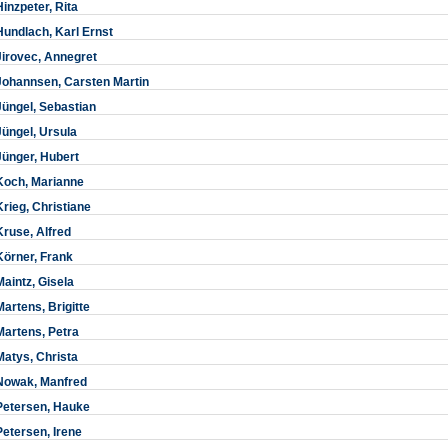
Hinzpeter, Rita
Hundlach, Karl Ernst
Jirovec, Annegret
Johannsen, Carsten Martin
Jüngel, Sebastian
Jüngel, Ursula
Jünger, Hubert
Koch, Marianne
Krieg, Christiane
Kruse, Alfred
Körner, Frank
Maintz, Gisela
Martens, Brigitte
Martens, Petra
Matys, Christa
Nowak, Manfred
Petersen, Hauke
Petersen, Irene