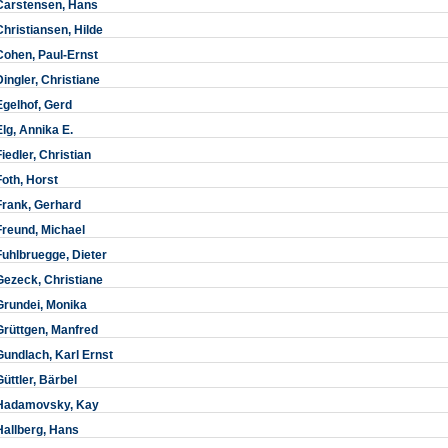
Carstensen, Hans
Christiansen, Hilde
Cohen, Paul-Ernst
Dingler, Christiane
Egelhof, Gerd
Elg, Annika E.
Fiedler, Christian
Foth, Horst
Frank, Gerhard
Freund, Michael
Fuhlbruegge, Dieter
Gezeck, Christiane
Grundei, Monika
Grüttgen, Manfred
Gundlach, Karl Ernst
Güttler, Bärbel
Hadamovsky, Kay
Hallberg, Hans