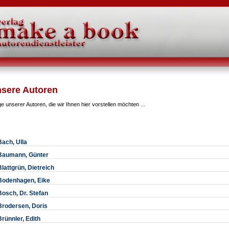
026 +++
sere Autoren
ge unserer Autoren, die wir Ihnen hier vorstellen möchten ...
Bach, Ulla
Baumann, Günter
Blattgrün, Dietreich
Bodenhagen, Eike
Bosch, Dr. Stefan
Brodersen, Doris
Brünnler, Edith