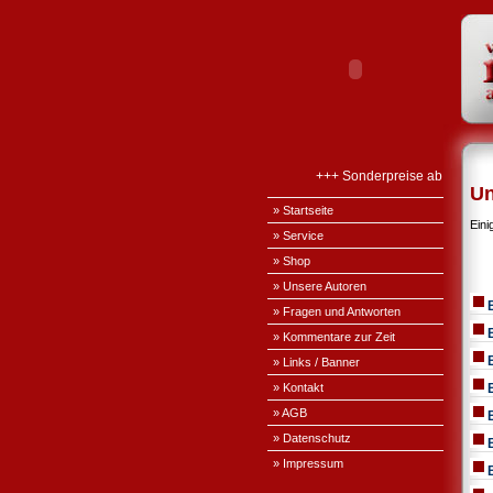
+++ Sonderpreise ab Januar 2
Un
» Startseite
Eini
» Service
» Shop
» Unsere Autoren
» Fragen und Antworten
» Kommentare zur Zeit
» Links / Banner
» Kontakt
» AGB
» Datenschutz
» Impressum