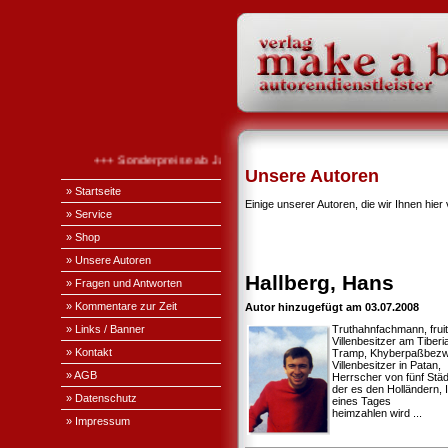
+++ Sonderpreise ab Januar 2026 +++
Unsere Autoren
» Startseite
Einige unserer Autoren, die wir Ihnen hier 
» Service
» Shop
» Unsere Autoren
Hallberg, Hans
» Fragen und Antworten
» Kommentare zur Zeit
Autor hinzugefügt am 03.07.2008
» Links / Banner
Truthahnfachmann, fruit
Villenbesitzer am Tiberi
» Kontakt
Tramp, Khyberpaßbezw
Villenbesitzer in Patan,
» AGB
Herrscher von fünf Städ
der es den Holländern, 
» Datenschutz
eines Tages
heimzahlen wird ...
» Impressum