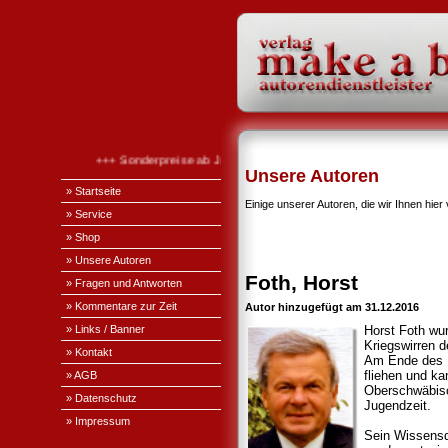
+++ Sonderpreise ab Januar 2026 +++
Unsere Autoren
» Startseite
Einige unserer Autoren, die wir Ihnen hier 
» Service
» Shop
» Unsere Autoren
Foth, Horst
» Fragen und Antworten
» Kommentare zur Zeit
Autor hinzugefügt am 31.12.2016
» Links / Banner
Horst Foth wur
Kriegswirren d
» Kontakt
Am Ende des K
fliehen und k
» AGB
Oberschwäbisc
» Datenschutz
Jugendzeit.
» Impressum
Sein Wissensdu