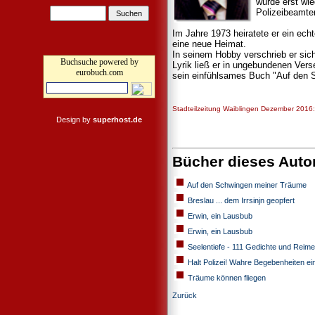
wurde erst wie
Polizeibeamten
Im Jahre 1973 heiratete er ein ec
eine neue Heimat.
In seinem Hobby verschrieb er sic
Buchsuche powered by
Lyrik ließ er in ungebundenen Ver
eurobuch.com
sein einfühlsames Buch "Auf den 
Stadteilzeitung Waiblingen Dezember 2016:
Design by
superhost.de
Bücher dieses Auto
Auf den Schwingen meiner Träume
Breslau ... dem Irrsinjn geopfert
Erwin, ein Lausbub
Erwin, ein Lausbub
Seelentiefe - 111 Gedichte und Reime
Halt Polizei! Wahre Begebenheiten ei
Träume können fliegen
Zurück