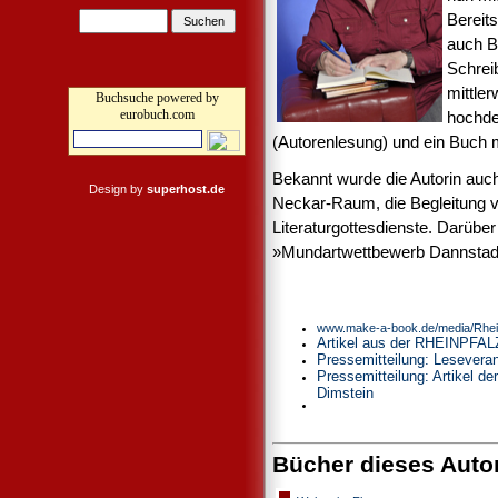
Bereits
auch B
Schrei
mittle
Buchsuche powered by
eurobuch.com
hochde
(Autorenlesung) und ein Buch mi
Bekannt wurde die Autorin auc
Design by
superhost.de
Neckar-Raum, die Begleitung v
Literaturgottesdienste. Darüber
»Mundartwettbewerb Dannstad
www.make-a-book.de/media/Rhei
Artikel aus der RHEINPFALZ
Pressemitteilung: Lesevera
Pressemitteilung: Artikel de
Dimstein
Bücher dieses Auto