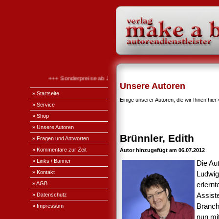
+++ Sonderpreise ab Januar 2026 +++
Unsere Autoren
» Startseite
Einige unserer Autoren, die wir Ihnen hier 
» Service
» Shop
» Unsere Autoren
Brünnler, Edith
» Fragen und Antworten
» Kommentare zur Zeit
Autor hinzugefügt am 06.07.2012
» Links / Banner
Die Au
» Kontakt
Ludwig
» AGB
erlern
» Datenschutz
Assiste
Branche
» Impressum
nun mi