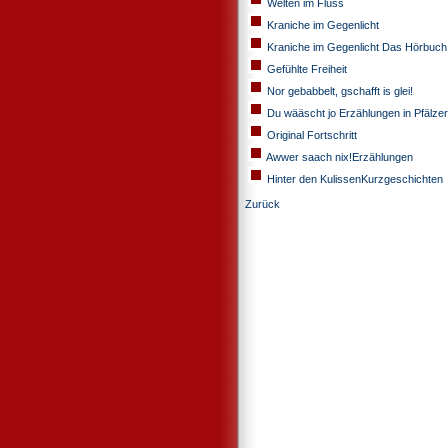
Welten im Fluss
Kraniche im Gegenlicht
Kraniche im Gegenlicht Das Hörbuch
Gefühlte Freiheit
Nor gebabbelt, gschafft is glei!
Du wääscht jo Erzählungen in Pfälze
Original Fortschritt
Awwer saach nix!Erzählungen
Hinter den KulissenKurzgeschichten
Zurück