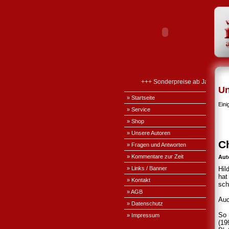
+++ Sonderpreise ab Januar 20
Un
» Startseite
Eini
» Service
» Shop
» Unsere Autoren
Ch
» Fragen und Antworten
» Kommentare zur Zeit
Aut
» Links / Banner
Hil
hat
» Kontakt
sch
» AGB
Auc
» Datenschutz
So 
» Impressum
(19