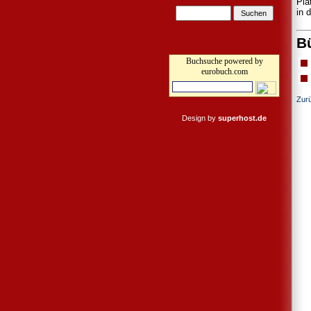
Pla
in 
B
Buchsuche powered by
eurobuch.com
Zur
Design by
superhost.de