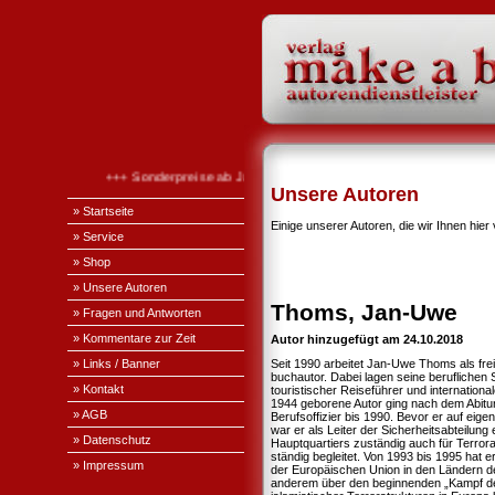
+++ Sonderpreise ab Januar 2026 +++
Unsere Autoren
» Startseite
Einige unserer Autoren, die wir Ihnen hier 
» Service
» Shop
» Unsere Autoren
Thoms, Jan-Uwe
» Fragen und Antworten
» Kommentare zur Zeit
Autor hinzugefügt am 24.10.2018
» Links / Banner
Seit 1990 arbeitet Jan-Uwe Thoms als frei
buchautor. Dabei lagen seine beruflichen
» Kontakt
touristischer Reiseführer und international
1944 geborene Autor ging nach dem Abitur
» AGB
Berufsoffizier bis 1990. Bevor er auf ei
war er als Leiter der Sicherheitsabteilung
» Datenschutz
Hauptquartiers zuständig auch für Terror
ständig begleitet. Von 1993 bis 1995 hat e
» Impressum
der Europäischen Union in den Ländern d
anderem über den beginnenden „Kampf de