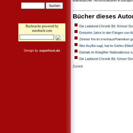
islamistischer Terrorstrukturen in Europa 
Bücher dieses Auto
Buchsuche powered by
Die Ladelund-Chronik Bd. IIUnser Dor
eurobuch.com
Dreizehn Jahre In den Fängen von Al
Zimmer frei im IrrenhausPolemiken g
Wer Asyflut sagt, hat im Gehirn EbbeI
Design by
superhost.de
Damals im KriegWer Nationalismus sät
Die Ladelund-Chronik Bd. IUnser Dor
Zurück