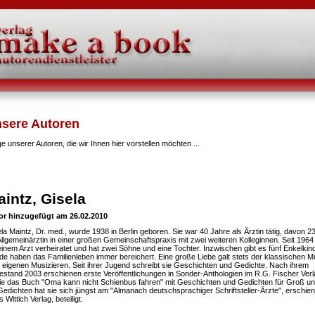
2026 +++
sere Autoren
ge unserer Autoren, die wir Ihnen hier vorstellen möchten ...
intz, Gisela
or hinzugefügt am 26.02.2010
la Maintz, Dr. med., wurde 1938 in Berlin geboren. Sie war 40 Jahre als Ärztin tätig, davon 2
Allgemeinärztin in einer großen Gemeinschaftspraxis mit zwei weiteren Kolleginnen. Seit 1964 
einem Arzt verheiratet und hat zwei Söhne und eine Tochter. Inzwischen gibt es fünf Enkelkin
e haben das Familienleben immer bereichert. Eine große Liebe galt stets der klassischen M
eigenen Musizieren. Seit ihrer Jugend schreibt sie Geschichten und Gedichte. Nach ihrem
stand 2003 erschienen erste Veröffentlichungen in Sonder-Anthologien im R.G. Fischer Verl
e das Buch "Oma kann nicht Schienbus fahren" mit Geschichten und Gedichten für Groß und
Gedichten hat sie sich jüngst am "Almanach deutschsprachiger Schriftsteller-Ärzte", erschie
s Wittich Verlag, beteiligt.