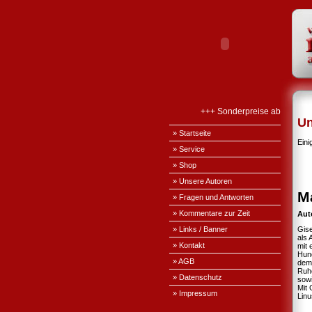
+++ Sonderpreise ab Januar 
Un
» Startseite
Eini
» Service
» Shop
» Unsere Autoren
Ma
» Fragen und Antworten
» Kommentare zur Zeit
Aut
» Links / Banner
Gise
als 
» Kontakt
mit 
Hund
» AGB
dem 
Ruhe
» Datenschutz
sowi
Mit 
» Impressum
Linu