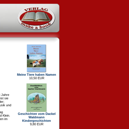
Meine Tiere haben Namen
10,50 EUR
3 Jahre
ist sie
der;
usik und
ag
Geschichten vom Dackel
 Klein.
Waldmann
nen im
Kindergeschichten
9,80 EUR