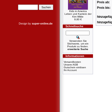
Preis ab:
Preis bis:
Kids in America
Leben und Karriere der
hinzugefüg
Kim Wilde
9,80 €
hinzugefüg
Design by
super-online.de
Schnellsuche
Verwenden Sie
Stichworte, um ein
Produkt zu finden.
erweiterte Suche
Informationen
Versandkosten
Unsere AGB
Gutschein einlösen
Ihr Account