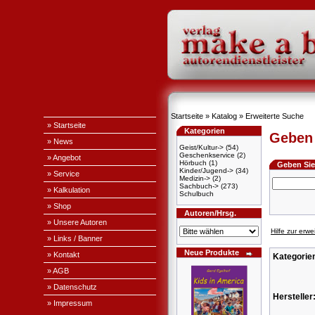
Startseite
»
Katalog
»
Erweiterte Suche
» Startseite
Kategorien
Geben 
» News
Geist/Kultur->
(54)
Geschenkservice
(2)
» Angebot
Hörbuch
(1)
Geben Sie 
Kinder/Jugend->
(34)
» Service
Medizin->
(2)
Sachbuch->
(273)
» Kalkulation
Schulbuch
» Shop
Autoren/Hrsg.
» Unsere Autoren
Hilfe zur erw
» Links / Banner
Neue Produkte
» Kontakt
Kategorie
» AGB
» Datenschutz
Hersteller
» Impressum