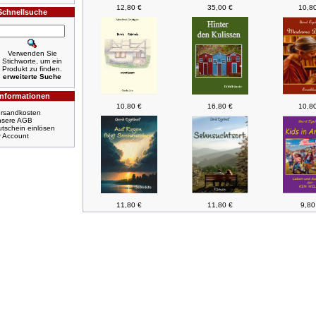
12,80 €
35,00 €
10,8
Schnellsuche
Verwenden Sie
Stichworte, um ein
Produkt zu finden.
erweiterte Suche
Informationen
10,80 €
16,80 €
10,8
rsandkosten
nsere AGB
tschein einlösen
r Account
11,80 €
11,80 €
9,80