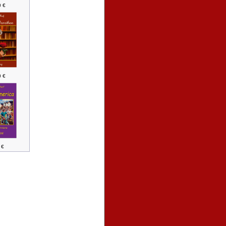
0 €
0 €
 €