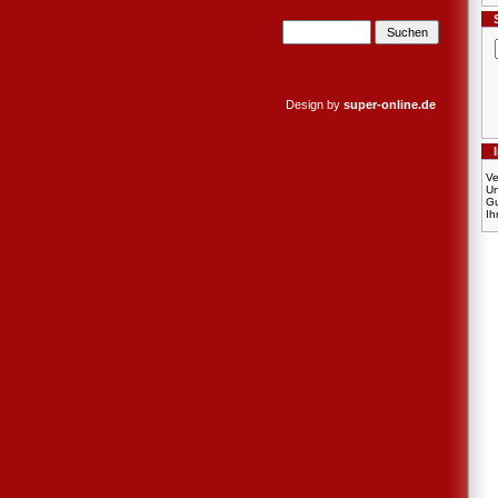
Design by
super-online.de
Ve
U
Gu
Ih