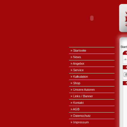
Start
» Startseite
» News
->
» Angebot
» Service
» Kalkulation
» Shop
» Unsere Autoren
» Links / Banner
» Kontakt
» AGB
» Datenschutz
» Impressum