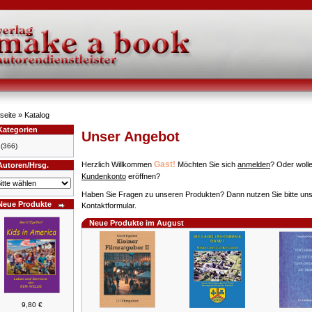
seite
»
Katalog
Kategorien
Unser Angebot
(366)
Gast!
Herzlich Willkommen
Möchten Sie sich
anmelden
? Oder wolle
Autoren/Hrsg.
Kundenkonto
eröffnen?
Haben Sie Fragen zu unseren Produkten? Dann nutzen Sie bitte un
Neue Produkte
Kontaktformular.
Neue Produkte im August
9,80 €