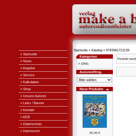
Startseite
»
Katalog
»
9783961721139
» Startseite
Kategorien
Produkt wurd
» News
->
(366)
» Angebot
Autoren/Hrsg.
» Service
» Kalkulation
» Shop
Neue Produkte
» Unsere Autoren
» Links / Banner
» Kontakt
» AGB
» Datenschutz
» Impressum
35,00 €