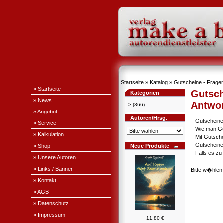
Startseite
»
Katalog
» Gutscheine - Fragen
» Startseite
Gutsch
Kategorien
» News
Antwo
->
(366)
» Angebot
Autoren/Hrsg.
-
Gutscheine
» Service
-
Wie man Gu
» Kalkulation
-
Mit Gutsch
-
Gutscheine
» Shop
Neue Produkte
-
Falls es z
» Unsere Autoren
» Links / Banner
Bitte w�hlen
» Kontakt
» AGB
» Datenschutz
» Impressum
11,80 €