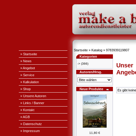
Startseite
»
Katalog
»
9783939119807
» Startseite
Kategorien
» News
->
(366)
Unser
» Angebot
Angeb
Autoren/Hrsg.
» Service
» Kalkulation
» Shop
Neue Produkte
Es gibt kein
» Unsere Autoren
» Links / Banner
» Kontakt
» AGB
» Datenschutz
» Impressum
11,80 €