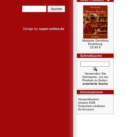
Design by
super-online.de
Madame Dorothea
Erzählung
10,80 €
Schnellsuche
Verwenden Sie
Stichworte, um ein
Produkt zu finden.
erweiterte Suche
Informationen
Versandkosten
Unsere AGB
Gutschein einlösen
Ihr Account