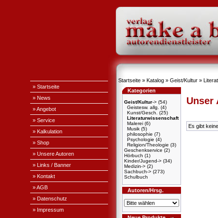
Startseite
»
Katalog
»
Geist/Kultur
»
Litera
» Startseite
Kategorien
» News
Unser
Geist/Kultur
->
(54)
Geistesw. allg.
(4)
» Angebot
Kunst/Gesch.
(25)
Literaturwissenschaft
» Service
Malerei
(6)
Es gibt kein
Musik
(5)
» Kalkulation
philosophie
(7)
Psychologie
(4)
» Shop
Religion/Theologie
(3)
Geschenkservice
(2)
» Unsere Autoren
Hörbuch
(1)
Kinder/Jugend->
(34)
» Links / Banner
Medizin->
(2)
Sachbuch->
(273)
» Kontakt
Schulbuch
» AGB
Autoren/Hrsg.
» Datenschutz
» Impressum
Neue Produkte