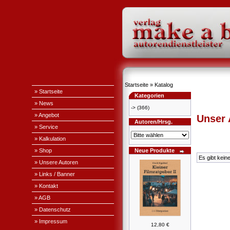
Startseite
»
Katalog
» Startseite
Kategorien
» News
->
(366)
» Angebot
Unser
Autoren/Hrsg.
» Service
» Kalkulation
» Shop
Neue Produkte
Es gibt kein
» Unsere Autoren
» Links / Banner
» Kontakt
» AGB
» Datenschutz
» Impressum
12,80 €